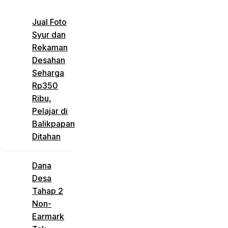
Jual Foto
Syur dan
Rekaman
Desahan
Seharga
Rp350
Ribu,
Pelajar di
Balikpapan
Ditahan
Dana
Desa
Tahap 2
Non-
Earmark