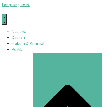
Langsung ke isi
Nasional
Daerah
Hukum & Kriminal
Politik