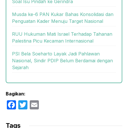
Soal Isu Pindah ke Gerindra
Musda ke-6 PAN Kukar Bahas Konsolidasi dan
Penguatan Kader Menuju Target Nasional
RUU Hukuman Mati Israel Terhadap Tahanan
Palestina Picu Kecaman Internasional
PSI Bela Soeharto Layak Jadi Pahlawan
Nasional, Sindir PDIP Belum Berdamai dengan
Sejarah
Bagikan:
F
T
E
a
w
m
c
itt
ail
Tags