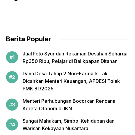
e
er
b
o
o
Berita Populer
k
Jual Foto Syur dan Rekaman Desahan Seharga
Rp350 Ribu, Pelajar di Balikpapan Ditahan
Dana Desa Tahap 2 Non-Earmark Tak
Dicairkan Menteri Keuangan, APDESI Tolak
PMK 81/2025
Menteri Perhubungan Bocorkan Rencana
Kereta Otonom di IKN
Sungai Mahakam, Simbol Kehidupan dan
Warisan Kekayaan Nusantara