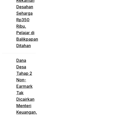
Rekaman
Desahan
Seharga
Rp350
Ribu,
Pelajar di
Balikpapan
Ditahan
Dana
Desa
Tahap 2
Non-
Earmark
Tak
Dicairkan
Menteri
Keuangan,