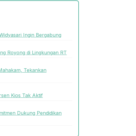
 Widyasari Ingin Bergabung
ong Royong di Lingkungan RT
i Mahakam, Tekankan
en Kios Tak Aktif
omitmen Dukung Pendidikan