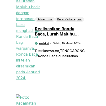
akan
mengembangkan
komoditas pertanian
kakao. Sebab
Advertorial
Kutai Kartanegara
pekebunan kakau
memiliki harga jual
Realisasikan Ronda
yang stabil dan mudah
Baca, Lurah Maluhu
untuk
Sebut Berkat Program
redaksi
Sabtu, 16 Maret 2024
Bupati Kukar
Distriknews.co,TENGGARONG
– Ronda Baca di Kelurahan
Maluhu merupakan terobosan
baru yang baru saja di
resmikan pada januari 2024
lalu. Hal tersebut sangat
diapresiasi oleh Diarpus