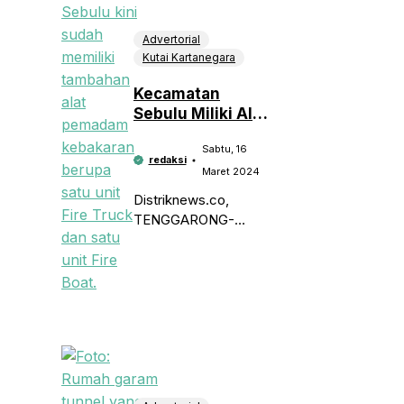
Advertorial
Kutai Kartanegara
Kecamatan
Sebulu Miliki Alat
Tambahan
Sabtu, 16
Berupa Alat Fire
redaksi
Boat dan Fire
Maret 2024
Truck
Distriknews.co,
TENGGARONG-
Kecamatan Sebulu
saat ini memiliki
tambahan alat
pemadam kebakaran
berupa satu unit Fire
Truck dan satu unit
Fire Boat yang
diberikan oleh
Pemkab