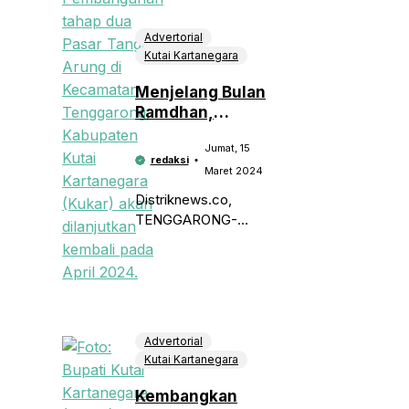
Kutai Kartanegara
(Kukar) akan
Advertorial
memfasilitasi pemuda
Kutai Kartanegara
untuk menggelar
Menjelang Bulan
Festival Kreatif
Ramdhan,
Pemuda Ramadhan
Pemkab Kukar
Jumat, 15
Relokasi
redaksi
Pedagang Pasar
Maret 2024
Tangga Arung
Distriknews.co,
TENGGARONG-
Pembangunan tahap II
Pasar Tangga Arung
yang terletak di
Kecamatan
Tenggarong
Kabupaten Kutai
Advertorial
Kartanegara (Kukar)
Kutai Kartanegara
akan di lanjutkan pada
Kembangkan
bulan April 2024.