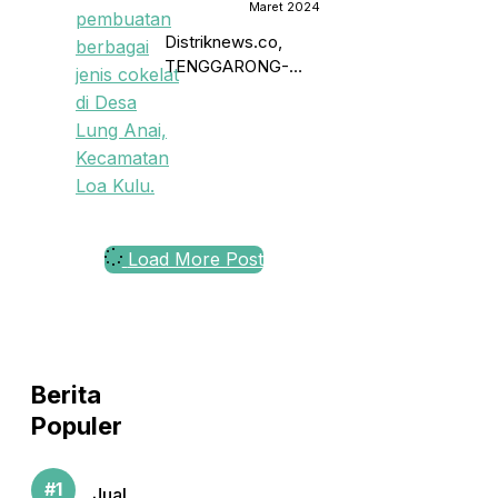
Pembangunan
Maret 2024
Rumah Coklat
Distriknews.co,
TENGGARONG-
Bupati Kukar, Edi
Damansyah
menyampaikan,
bahwa Desa Lung
Anai, Kecamatan Loa
Kulu telah berhasil
memiliki Rumah Coklat
Load More Post
sebagai wadah
perkebunan dan
pembuatan berbagai
Berita
Populer
Jual