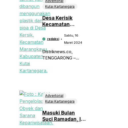
Advertorial
Kutai Kartanegara
Desa Kerisik
Kecamatan
Marangkayu
Sabtu, 16
Miliki Rumah
redaksi
Tunnel
Maret 2024
Distriknews.co,
TENGGARONG –
Desa Kersik
Kecamatan
Marangkayu saat ini
miliki tujuh rumah
garam tunnel yang
berfungsi untuk
Advertorial
Kutai Kartanegara
memproduksi garam
krosok. Dalam satu
Masuki Bulan
rumah garam tunnel,
Suci Ramadan, Ini
Jam Operasional