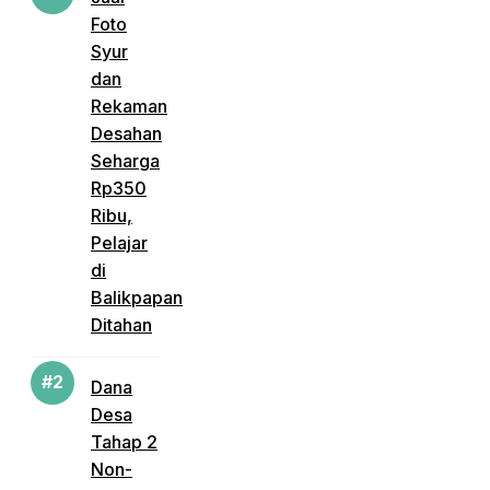
Foto
Syur
dan
Rekaman
Desahan
Seharga
Rp350
Ribu,
Pelajar
di
Balikpapan
Ditahan
Dana
Desa
Tahap 2
Non-