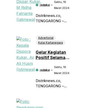
Sabtu, 16
Objek Wisata di
redaksi
Kukar
Maret 2024
Distriknews.co,
TENGGARONG –
Kepala Bidang (Kabid)
Pengelolaan Obyek
dan Sarana
Advertorial
Kepariwisataan, Dinas
Kutai Kartanegara
Pariwisata (Dispar)
Gelar Kegiatan
Kutai Kartanegara
Positif Selama
(Kukar), M Ridha
Bulan Ramadhan,
Fatrianta
Sabtu, 16
Dispora Kukar
menyampaikan,
redaksi
Siap Fasilitasi
Maret 2024
bahwa pihaknya telah
FKPR
mendapat
Distriknews.co,
TENGGARONG –
Menyambut bulan suci
ramadhan, Dinas
Pemuda dan Olahraga
(Dispora) Kabupaten