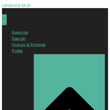
Langsung ke isi
Nasional
Daerah
Hukum & Kriminal
Politik