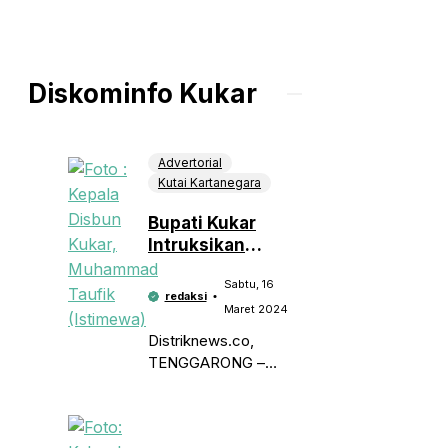
Diskominfo Kukar
Advertorial
Kutai Kartanegara
Bupati Kukar
Intruksikan
Disbun Lakukan
Sabtu, 16
Pendampingan
redaksi
Petani Kakao di
Maret 2024
Loa Kulu dan Kota
Distriknews.co,
Bangun
TENGGARONG –
Pemerintah Kabupten
(Pemkab) Kutai
Kartanegara (Kukar)