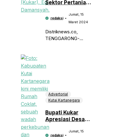
Sektor Pertanian,
Asisten
Bupati Kukar :
Jumat, 15
Ilmu Pertanian
redaksi
Akan Jadi Muatan
Maret 2024
Lokal di Sekolah
Distriknews.co,
TENGGARONG-
Bupati Kutai
Kartanegara Edi
Damansyah akan
menjadikan ilmu
pertanian sebagai
muatan lokal di setiap
sekolah. Hal tersebut
telah mendapatkan
Advertorial
restu dari Pejabat (PJ)
Kutai Kartanegara
Bupati Kukar
Apresiasi Desa
Lung Anai Atas
Jumat, 15
Pencapian
redaksi