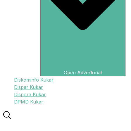
Open Advertorial
Diskominfo Kukar
Dispar Kukar
Dispora Kukar
DPMD Kukar