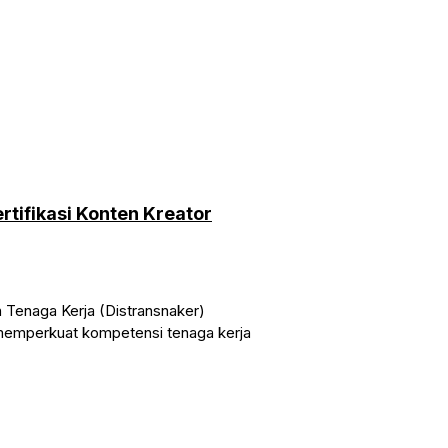
rtifikasi Konten Kreator
Tenaga Kerja (Distransnaker)
 memperkuat kompetensi tenaga kerja