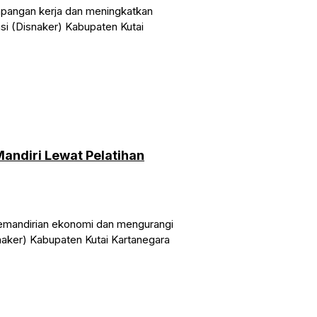
apangan kerja dan meningkatkan
si (Disnaker) Kabupaten Kutai
andiri Lewat Pelatihan
kemandirian ekonomi dan mengurangi
naker) Kabupaten Kutai Kartanegara