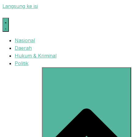
Langsung ke isi
Nasional
Daerah
Hukum & Kriminal
Politik