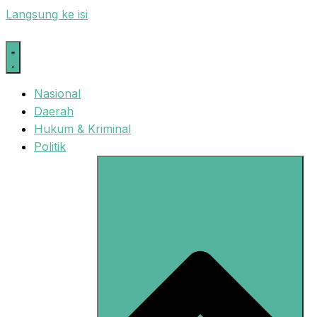
Langsung ke isi
Nasional
Daerah
Hukum & Kriminal
Politik