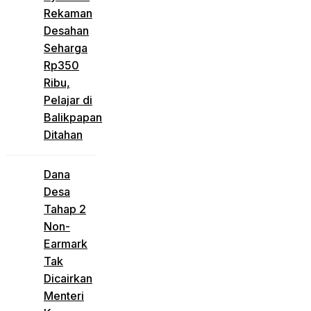
Rekaman
Desahan
Seharga
Rp350
Ribu,
Pelajar di
Balikpapan
Ditahan
Dana
Desa
Tahap 2
Non-
Earmark
Tak
Dicairkan
Menteri