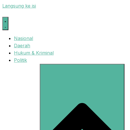
Langsung ke isi
Nasional
Daerah
Hukum & Kriminal
Politik