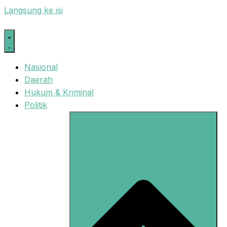
Langsung ke isi
Nasional
Daerah
Hukum & Kriminal
Politik