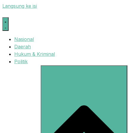
Langsung ke isi
Nasional
Daerah
Hukum & Kriminal
Politik