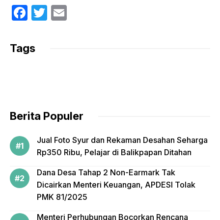
F
T
E
a
w
m
c
itt
ail
Tags
e
er
b
o
o
Berita Populer
k
Jual Foto Syur dan Rekaman Desahan Seharga
Rp350 Ribu, Pelajar di Balikpapan Ditahan
Dana Desa Tahap 2 Non-Earmark Tak
Dicairkan Menteri Keuangan, APDESI Tolak
PMK 81/2025
Menteri Perhubungan Bocorkan Rencana