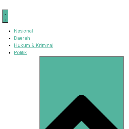
Langsung
ke
isi
Nasional
Daerah
Hukum & Kriminal
Politik