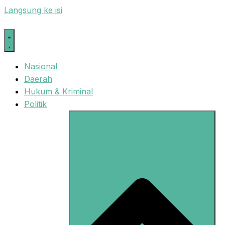
Langsung ke isi
Nasional
Daerah
Hukum & Kriminal
Politik