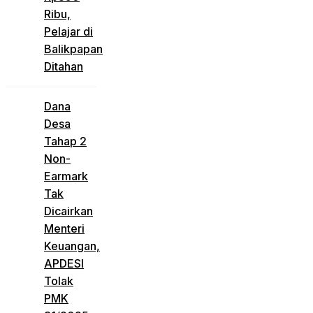
Ribu,
Pelajar di
Balikpapan
Ditahan
Dana
Desa
Tahap 2
Non-
Earmark
Tak
Dicairkan
Menteri
Keuangan,
APDESI
Tolak
PMK