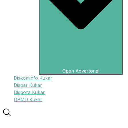
Open Advertorial
Diskominfo Kukar
Dispar Kukar
Dispora Kukar
DPMD Kukar