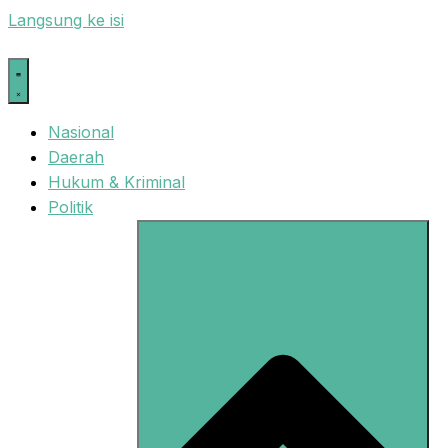
Langsung ke isi
Nasional
Daerah
Hukum & Kriminal
Politik