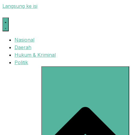
Langsung ke isi
Nasional
Daerah
Hukum & Kriminal
Politik