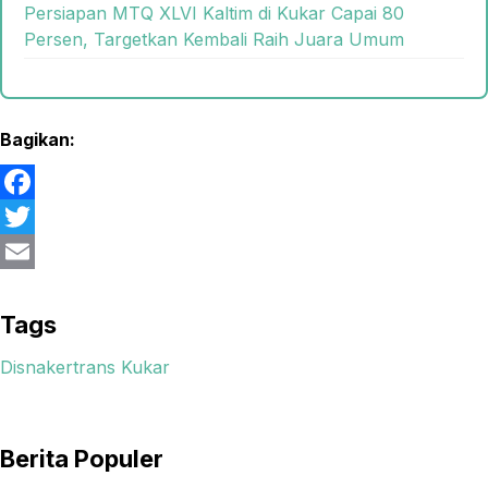
Persiapan MTQ XLVI Kaltim di Kukar Capai 80
Persen, Targetkan Kembali Raih Juara Umum
Bagikan:
F
a
T
c
w
E
e
i
m
Tags
b
t
a
Disnakertrans Kukar
o
t
i
o
e
l
Berita Populer
k
r