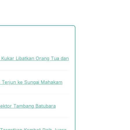
s Kukar Libatkan Orang Tua dan
n Terjun ke Sungai Mahakam
Sektor Tambang Batubara
 Targetkan Kembali Raih Juara