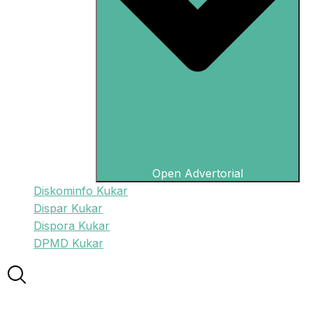
Open Advertorial
Diskominfo Kukar
Dispar Kukar
Dispora Kukar
DPMD Kukar