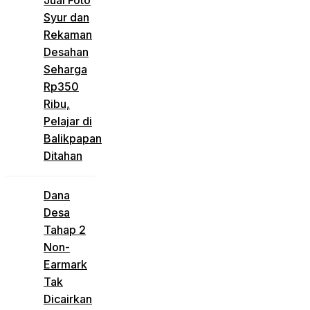
Jual Foto
Syur dan
Rekaman
Desahan
Seharga
Rp350
Ribu,
Pelajar di
Balikpapan
Ditahan
Dana
Desa
Tahap 2
Non-
Earmark
Tak
Dicairkan