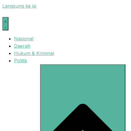
Langsung ke isi
Nasional
Daerah
Hukum & Kriminal
Politik