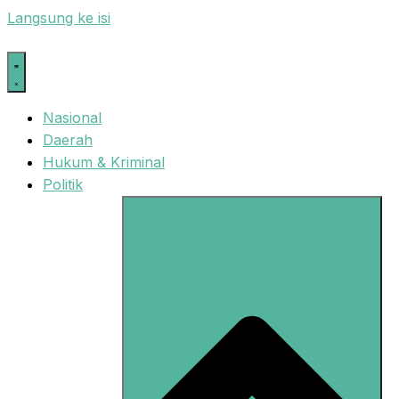
Langsung ke isi
Nasional
Daerah
Hukum & Kriminal
Politik