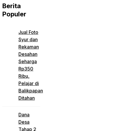
Berita
Populer
Jual Foto
Syur dan
Rekaman
Desahan
Seharga
Rp350
Ribu,
Pelajar di
Balikpapan
Ditahan
Dana
Desa
Tahap 2