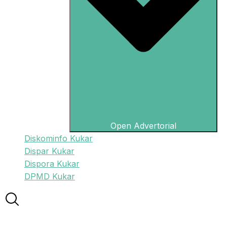
Open Advertorial
Diskominfo Kukar
Dispar Kukar
Dispora Kukar
DPMD Kukar