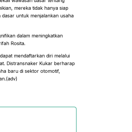
bekali wawasan dasar tentang
ian, mereka tidak hanya siap
an dasar untuk menjalankan usaha
gnifikan dalam meningkatkan
fah Rosita.
pat mendaftarkan diri melalui
at. Distransnaker Kukar berharap
a baru di sektor otomotif,
an.(adv)