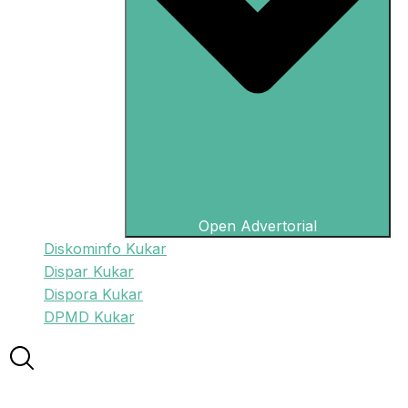
Open Advertorial
Diskominfo Kukar
Dispar Kukar
Dispora Kukar
DPMD Kukar