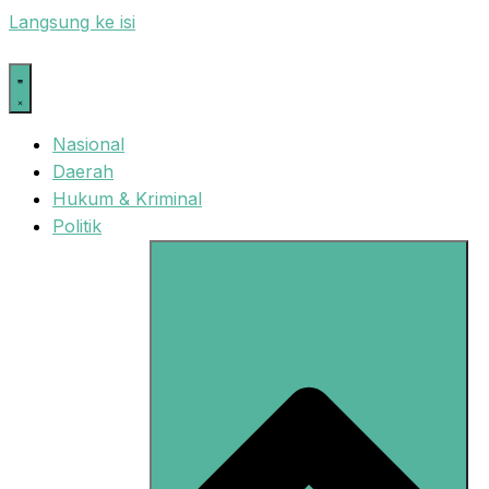
Langsung ke isi
Nasional
Daerah
Hukum & Kriminal
Politik