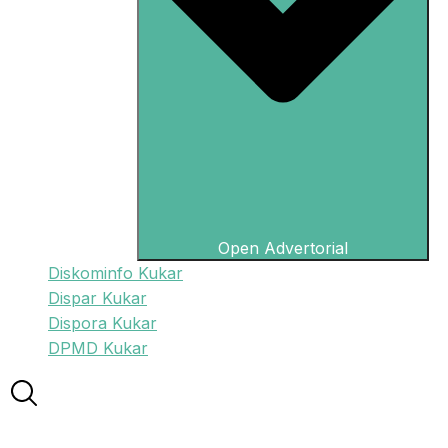
Open Advertorial
Diskominfo Kukar
Dispar Kukar
Dispora Kukar
DPMD Kukar