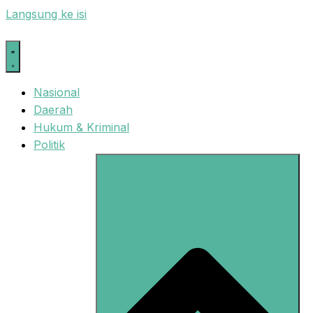
Langsung ke isi
Nasional
Daerah
Hukum & Kriminal
Politik