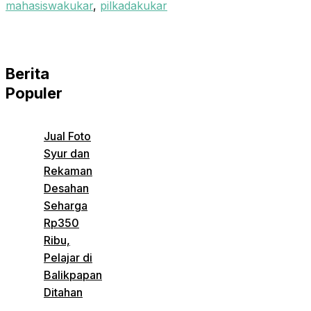
mahasiswakukar
,
pilkadakukar
Berita
Populer
Jual Foto
Syur dan
Rekaman
Desahan
Seharga
Rp350
Ribu,
Pelajar di
Balikpapan
Ditahan