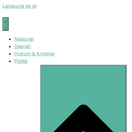
Langsung ke isi
Nasional
Daerah
Hukum & Kriminal
Politik