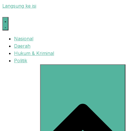
Langsung ke isi
Nasional
Daerah
Hukum & Kriminal
Politik