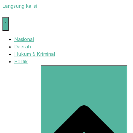
Langsung ke isi
Nasional
Daerah
Hukum & Kriminal
Politik