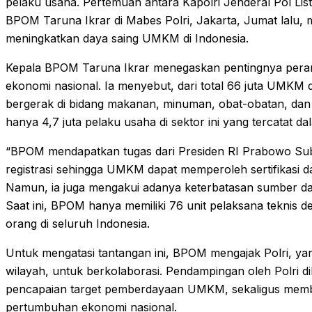
pelaku usaha. Pertemuan antara Kapolri Jenderal Pol Lis
BPOM Taruna Ikrar di Mabes Polri, Jakarta, Jumat lalu,
meningkatkan daya saing UMKM di Indonesia.
Kepala BPOM Taruna Ikrar menegaskan pentingnya pe
ekonomi nasional. Ia menyebut, dari total 66 juta UMKM di
bergerak di bidang makanan, minuman, obat-obatan, dan 
hanya 4,7 juta pelaku usaha di sektor ini yang tercatat 
“BPOM mendapatkan tugas dari Presiden RI Prabowo S
registrasi sehingga UMKM dapat memperoleh sertifikasi d
Namun, ia juga mengakui adanya keterbatasan sumber day
Saat ini, BPOM hanya memiliki 76 unit pelaksana teknis d
orang di seluruh Indonesia.
Untuk mengatasi tantangan ini, BPOM mengajak Polri, yan
wilayah, untuk berkolaborasi. Pendampingan oleh Polr
pencapaian target pemberdayaan UMKM, sekaligus membe
pertumbuhan ekonomi nasional.