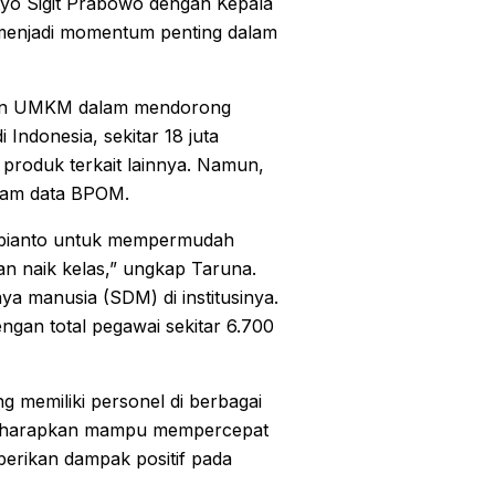
tyo Sigit Prabowo dengan Kepala
 menjadi momentum penting dalam
ran UMKM dalam mendorong
 Indonesia, sekitar 18 juta
produk terkait lainnya. Namun,
dalam data BPOM.
ubianto untuk mempermudah
an naik kelas,” ungkap Taruna.
a manusia (SDM) di institusinya.
engan total pegawai sekitar 6.700
g memiliki personel di berbagai
i diharapkan mampu mempercepat
rikan dampak positif pada