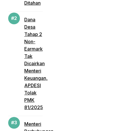
Ditahan
Dana
Desa
Tahap 2
Non-
Earmark
Tak
Dicairkan
Menteri
Keuangan,
APDESI
Tolak
PMK
81/2025
Menteri