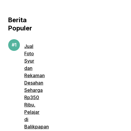
Berita
Populer
Jual
Foto
Syur
dan
Rekaman
Desahan
Seharga
Rp350
Ribu,
Pelajar
di
Balikpapan