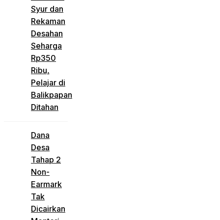
Syur dan
Rekaman
Desahan
Seharga
Rp350
Ribu,
Pelajar di
Balikpapan
Ditahan
Dana
Desa
Tahap 2
Non-
Earmark
Tak
Dicairkan