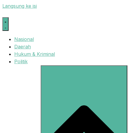
Langsung ke isi
Nasional
Daerah
Hukum & Kriminal
Politik