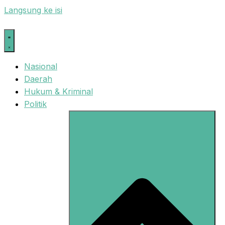
Langsung ke isi
Nasional
Daerah
Hukum & Kriminal
Politik