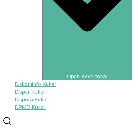
Open Advertorial
Diskominfo Kukar
Dispar Kukar
Dispora Kukar
DPMD Kukar