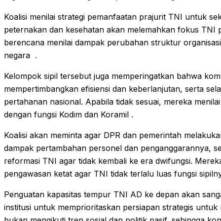
Koalisi menilai strategi pemanfaatan prajurit TNI untuk sekt
peternakan dan kesehatan akan melemahkan fokus TNI
berencana menilai dampak perubahan struktur organisasi
negara .
Kelompok sipil tersebut juga memperingatkan bahwa kom
mempertimbangkan efisiensi dan keberlanjutan, serta sel
pertahanan nasional. Apabila tidak sesuai, mereka menilai
dengan fungsi Kodim dan Koramil .
Koalisi akan meminta agar DPR dan pemerintah melakuk
dampak pertambahan personel dan penganggarannya, se
reformasi TNI agar tidak kembali ke era dwifungsi. Mere
pengawasan ketat agar TNI tidak terlalu luas fungsi sipiln
Penguatan kapasitas tempur TNI AD ke depan akan sang
institusi untuk memprioritaskan persiapan strategis unt
bukan mengikuti tren sosial dan politik pasif, sehingga ko