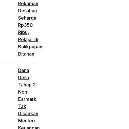
Rekaman
Desahan
Seharga
Rp350
Ribu,
Pelajar di
Balikpapan
Ditahan
Dana
Desa
Tahap 2
Non-
Earmark
Tak
Dicairkan
Menteri
Keuangan,