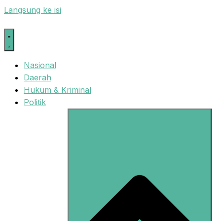
Langsung ke isi
Nasional
Daerah
Hukum & Kriminal
Politik