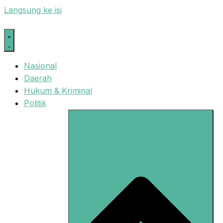
Langsung ke isi
Nasional
Daerah
Hukum & Kriminal
Politik