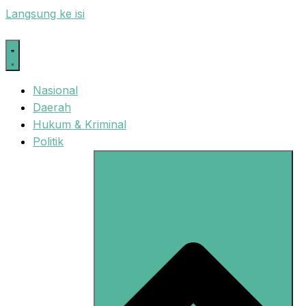
Langsung ke isi
Nasional
Daerah
Hukum & Kriminal
Politik