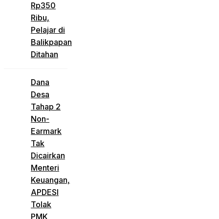
Rp350
Ribu,
Pelajar di
Balikpapan
Ditahan
Dana
Desa
Tahap 2
Non-
Earmark
Tak
Dicairkan
Menteri
Keuangan,
APDESI
Tolak
PMK