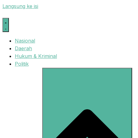
Langsung ke isi
Nasional
Daerah
Hukum & Kriminal
Politik