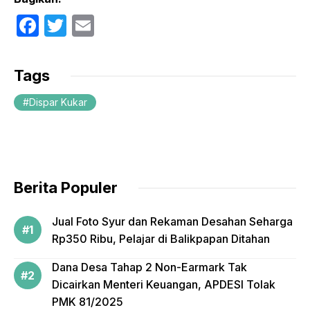
F
T
E
a
w
m
c
itt
ail
Tags
e
er
Dispar Kukar
b
o
o
k
Berita Populer
Jual Foto Syur dan Rekaman Desahan Seharga
Rp350 Ribu, Pelajar di Balikpapan Ditahan
Dana Desa Tahap 2 Non-Earmark Tak
Dicairkan Menteri Keuangan, APDESI Tolak
PMK 81/2025