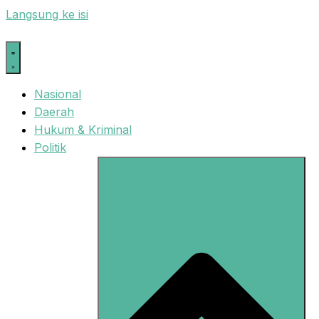
Langsung ke isi
Nasional
Daerah
Hukum & Kriminal
Politik