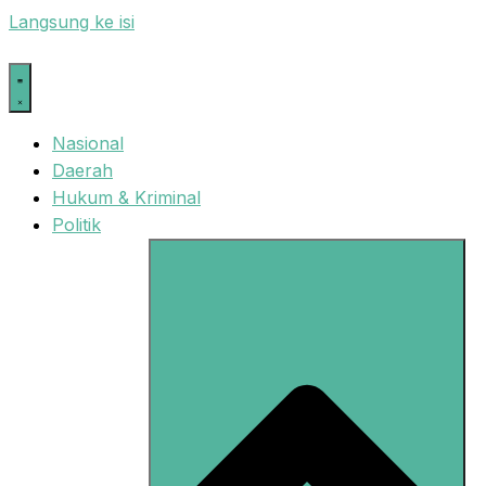
Langsung ke isi
Nasional
Daerah
Hukum & Kriminal
Politik