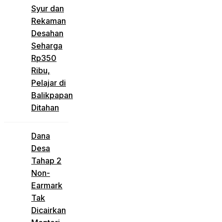
Syur dan
Rekaman
Desahan
Seharga
Rp350
Ribu,
Pelajar di
Balikpapan
Ditahan
Dana
Desa
Tahap 2
Non-
Earmark
Tak
Dicairkan