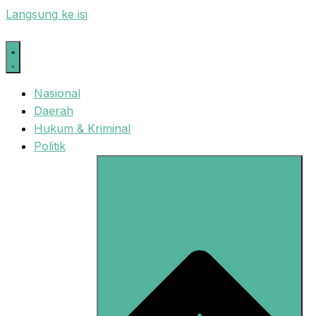
Langsung ke isi
Nasional
Daerah
Hukum & Kriminal
Politik