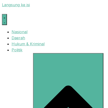
Langsung ke isi
Nasional
Daerah
Hukum & Kriminal
Politik