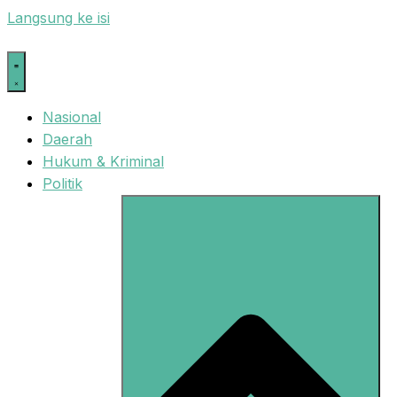
Langsung ke isi
Nasional
Daerah
Hukum & Kriminal
Politik