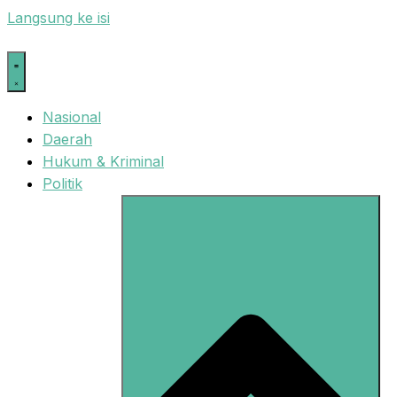
Langsung ke isi
Nasional
Daerah
Hukum & Kriminal
Politik