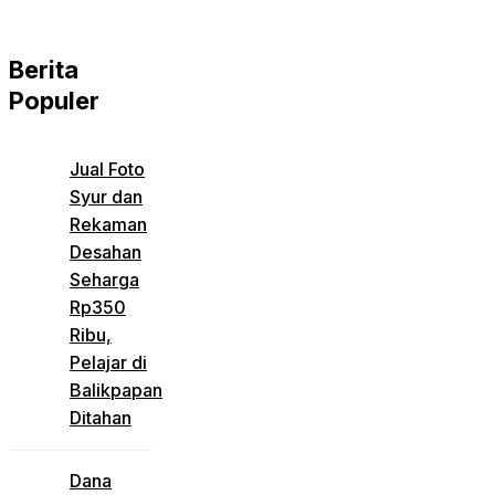
Berita
Populer
Jual Foto
Syur dan
Rekaman
Desahan
Seharga
Rp350
Ribu,
Pelajar di
Balikpapan
Ditahan
Dana