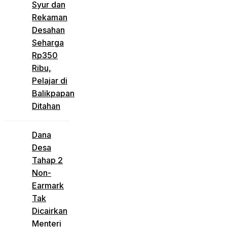
Syur dan
Rekaman
Desahan
Seharga
Rp350
Ribu,
Pelajar di
Balikpapan
Ditahan
Dana
Desa
Tahap 2
Non-
Earmark
Tak
Dicairkan
Menteri