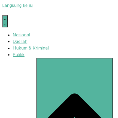
Langsung ke isi
Nasional
Daerah
Hukum & Kriminal
Politik